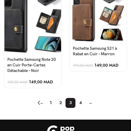
Pochette Samsung S21 à
Rabat en Cuir – Marron
Pochette Samsung Note 20
149,00
MAD
en Cuir Porte-Cartes
199,00
MAD
Détachable – Noir
149,00
MAD
199,00
MAD
←
1
2
3
4
→